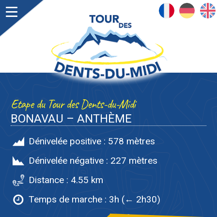
FRANÇAIS
DEUTSCH
ENGLISH
Etape du Tour des Dents-du-Midi
BONAVAU – ANTHÈME
Dénivelée positive :
578 mètres
Dénivelée négative :
227 mètres
Distance :
4.55 km
Temps de marche :
3h (← 2h30)