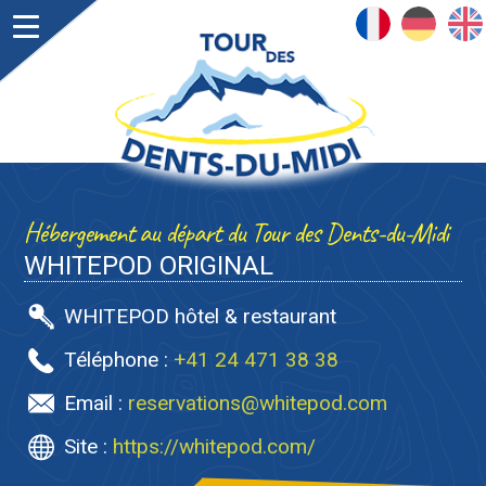
FRANÇAIS
DEUTSCH
ENGLISH
Hébergement au départ du Tour des Dents-du-Midi
WHITEPOD ORIGINAL
WHITEPOD hôtel & restaurant
Téléphone :
+41 24 471 38 38
Email :
reservations@whitepod.com
Site :
https://whitepod.com/