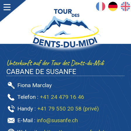
FRANÇAIS
DEUTSCH
ENGLISH
Unterkunft auf der Tour des Dents-du-Midi
CABANE DE SUSANFE
Fiona Marclay
Telefon :
+41 24 479 16 46
Handy :
+41 79 550 20 58 (privé)
E-Mail :
info@susanfe.ch